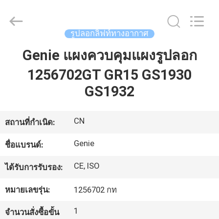
Auto
Technology
Co.,
Ltd.
All
รูปลอกลิฟท์ทางอากาศ
Rights
Reserved.
Developed
Genie แผงควบคุมแผงรูปลอก
บ้าน
by
ECER
1256702GT GR15 GS1930
GS1932
สินค้า
CN
สถานที่กำเนิด:
วิดีโอ
Genie
ชื่อแบรนด์:
เกี่ยว
CE, ISO
ได้รับการรับรอง:
กับ
หมายเลขรุ่น:
1256702 กท
เรา
1
จำนวนสั่งซื้อขั้น