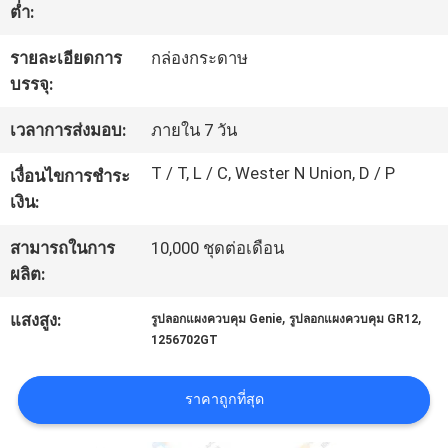
ต่ำ:
ทัวร์
รายละเอียดการ
กล่องกระดาษ
บรรจุ:
โรงงาน
เวลาการส่งมอบ:
ภายใน 7 วัน
T / T, L / C, Wester N Union, D / P
ควบคุม
เงื่อนไขการชำระ
เงิน:
คุณภาพ
สามารถในการ
10,000 ชุดต่อเดือน
ผลิต:
ติดต่อ
,
,
แสงสูง:
รูปลอกแผงควบคุม Genie
รูปลอกแผงควบคุม GR12
เรา
1256702GT
ราคาถูกที่สุด
ขอ