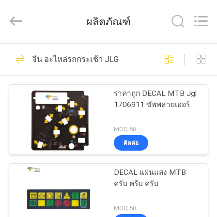
Auto
Technology
Co.,
ผลิตภัณฑ์
Ltd.
All
Rights
Reserved.
51
บ้าน
Developed
by
จีน อะไหล่รถกระเช้า JLG
การควบคุมลิฟต์ทาง
ECER
สินค้า
อากาศ
ราคาถูก DECAL MTB Jgl
1706911 ซัพพลายเออร์
วิดีโอ
MOQ:50
ติดต่อ
77
เกี่ยว
กล่องควบคุม Scissor
DECAL แผ่นแสง MTB
กับ
ครับ ครับ ครับ
Lift
เรา
MOQ:50