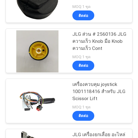
ใบ
MOQ:1 ชุด
ติดต่อ
เสนอ
20
รูปลอกลิฟท์ทาง
ราคา
JLG ส่วน # 2560136 JLG
ความเร็ว Knob มือ Knob
อากาศ
ความเร็ว Cont
แผนผัง
MOQ:1 ชุด
ติดต่อ
เว็บไซต์
เครื่องควบคุม joystick
26
1001118416 สําหรับ JLG
PRIVACY
ชุดควบคุม
Scissor Lift
POLICY
MOQ:1 ชุด
อิเล็กทรอนิกส์ ECU
ติดต่อ
JLG เครื่องยกเลื่อย อะไหล่