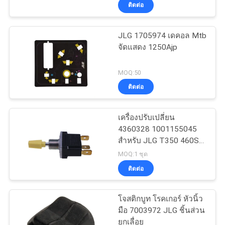
ติดต่อ
ทัวร์
JLG 1705974 เดคอล Mtb
53
จัดแสดง 1250Ajp
โรงงาน
แกนจอยสติ๊ก
MOQ:50
คอนโทรลเลอร์
ควบคุม
ติดต่อ
คุณภาพ
เครื่องปรับเปลี่ยน
4360328 1001155045
สําหรับ JLG T350 460SJ
ติดต่อ
15
660SJ 1532E2 1532E3
MOQ:1 ชุด
1932E2
ตัวควบคุมมอเตอร์
ติดต่อ
เรา
กระแสตรง
โจสติกบูท โรคเกอร์ หัวนิ้ว
ขอ
มือ 7003972 JLG ชิ้นส่วน
ยกเลื่อย