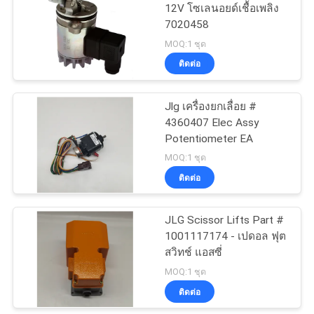
12V โซเลนอยด์เชื้อเพลิง
7020458
16
MOQ:1 ชุด
ชิ้นส่วนไดรฟ์ไฮดรอ
ติดต่อ
ลิก
Jlg เครื่องยกเลื่อย #
4360407 Elec Assy
Potentiometer EA
MOQ:1 ชุด
ติดต่อ
9
ยกเครื่องชาร์จ
JLG Scissor Lifts Part #
1001117174 - เปดอล ฟุต
แบตเตอรี่
สวิทช์ แอสซี่
MOQ:1 ชุด
ติดต่อ