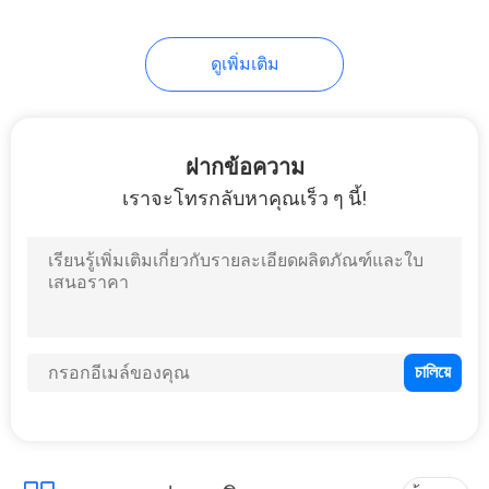
7
ดูเพิ่มเติม
โซลินอยด์คอนแทค
ฝากข้อความ
เราจะโทรกลับหาคุณเร็ว ๆ นี้!
10
สวิตช์สลับชั่วขณะ